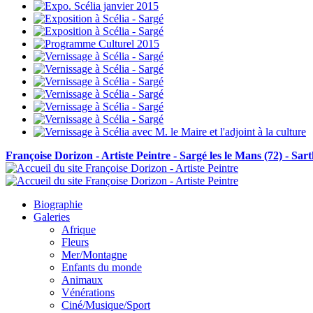
Françoise Dorizon - Artiste Peintre - Sargé les le Mans (72) - Sar
Biographie
Galeries
Afrique
Fleurs
Mer/Montagne
Enfants du monde
Animaux
Vénérations
Ciné/Musique/Sport