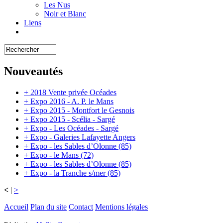
Les Nus
Noir et Blanc
Liens
Nouveautés
+ 2018 Vente privée Océades
+ Expo 2016 - A. P. le Mans
+ Expo 2015 - Montfort le Gesnois
+ Expo 2015 - Scélia - Sargé
+ Expo - Les Océades - Sargé
+ Expo - Galeries Lafayette Angers
+ Expo - les Sables d’Olonne (85)
+ Expo - le Mans (72)
+ Expo - les Sables d’Olonne (85)
+ Expo - la Tranche s/mer (85)
<
|
>
Accueil
Plan du site
Contact
Mentions légales