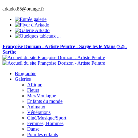
arkado.85@orange.fr
Françoise Dorizon - Artiste Peintre - Sargé les le Mans (72) -
Sarthe
Biographie
Galeries
Afrique
Fleurs
Mer/Montagne
Enfants du monde
Animaux
Vénérations
Ciné/Musique/Sport
Femmes, Hommes
Danse
Pour les enfants