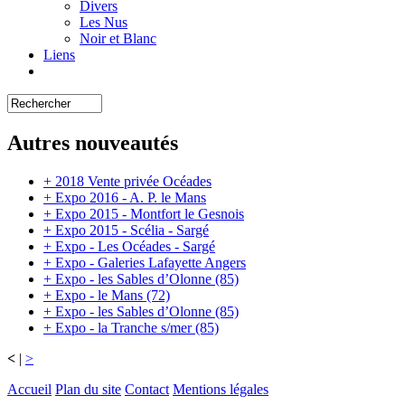
Divers
Les Nus
Noir et Blanc
Liens
Autres nouveautés
+ 2018 Vente privée Océades
+ Expo 2016 - A. P. le Mans
+ Expo 2015 - Montfort le Gesnois
+ Expo 2015 - Scélia - Sargé
+ Expo - Les Océades - Sargé
+ Expo - Galeries Lafayette Angers
+ Expo - les Sables d’Olonne (85)
+ Expo - le Mans (72)
+ Expo - les Sables d’Olonne (85)
+ Expo - la Tranche s/mer (85)
<
|
>
Accueil
Plan du site
Contact
Mentions légales